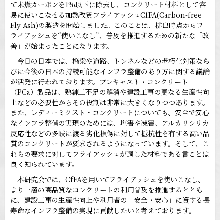
て未燃カーボンを1%以下に除去し、コンクリート材料として容
易に使いこなせる加熱改質フライアッシュCfFA(Carbon-free
Fly Ash)の製造を開始しました。このことは、排出時点からフ
ライアッシュを“使いこなし”、普及を推進するための新たな「改
善」が始まったことになります。
今日の日本では、橋梁や道路、トンネルなどの老朽化対策なら
びに今後の日本の持続可能なインフラ整備のあり方に関する議論
が活発に行われております。プレキャスト・コンクリート
（PCa）製品は、熟練工不足の解消や建設工事の更なる生産性向
上などの必要性からその役割は非常に大きくなりつつあります。
また、レディーミクスト・コンクリートについても、安全で安心
なインフラ整備の実現のためには、塩害や凍害、アルカリシリカ
反応性などの多岐に渡る劣化損傷に対して抵抗性を有する高い品
質のコンクリートが要求されるようになっています。そして、こ
れらの要求に対してフライアッシュが適した材料である言ことは
良く知られています。
本研究会では、CfFAを用いてフライアッシュを使いこなし、
より一層の高品質なコンクリートの利用普及を推進するととも
に、建設工事の生産性向上や利用者の「安全・安心」に資する長
寿命なインフラ整備の実現に貢献したいと考えております。